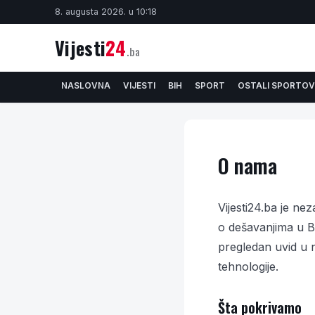
8. augusta 2026. u 10:18
Vijesti
24
.ba
NASLOVNA
VIJESTI
BIH
SPORT
OSTALI SPORTOV
O nama
Vijesti24.ba je ne
o dešavanjima u Bo
pregledan uvid u na
tehnologije.
Šta pokrivamo