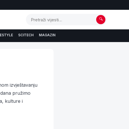
🔍
FESTYLE
SCITECH
MAGAZIN
vnom izvještavanju
g dana pružimo
a, kulture i