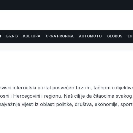
I
BIZNIS
KULTURA
CRNA HRONIKA
AUTOMOTO
GLOBUS
LI
zavisni internetski portal posvećen brzom, tačnom i objekti
sni i Hercegovini i regionu. Naš cilj je da čitaocima svako
jvažnije vijesti iz oblasti politike, društva, ekonomije, sport