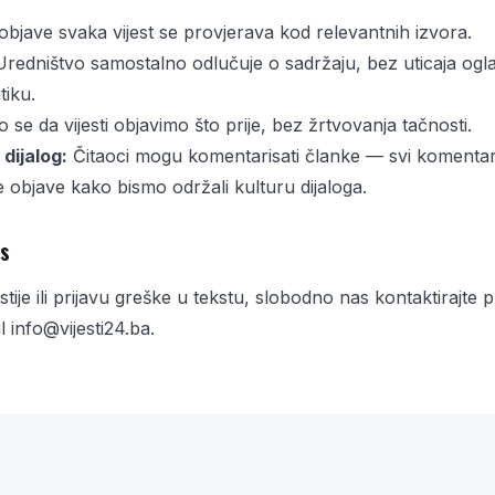
 objave svaka vijest se provjerava kod relevantnih izvora.
redništvo samostalno odlučuje o sadržaju, bez uticaja ogl
tiku.
se da vijesti objavimo što prije, bez žrtvovanja tačnosti.
dijalog:
Čitaoci mogu komentarisati članke — svi komentar
e objave kako bismo održali kulturu dijaloga.
as
stije ili prijavu greške u tekstu, slobodno nas kontaktirajte
il
info@vijesti24.ba
.