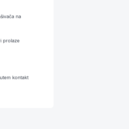
ašivača na
i prolaze
 putem
kontakt