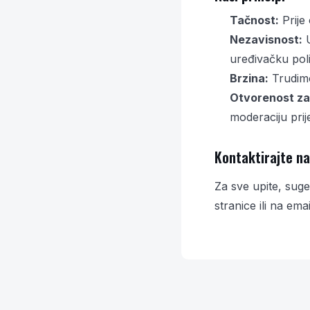
Tačnost:
Prije
Nezavisnost:
U
uređivačku poli
Brzina:
Trudimo 
Otvorenost za 
moderaciju prij
Kontaktirajte n
Za sve upite, suge
stranice
ili na ema